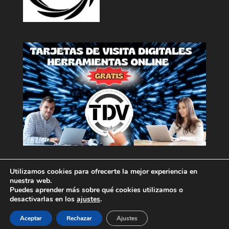
Utilizamos cookies para ofrecerte la mejor experiencia en
nuestra web.
Puedes aprender más sobre qué cookies utilizamos o
desactivarlas en los
ajustes
.
¿Necesitas ayuda?
Marisa Se ha inscrito a uno de nuestros cursos desde Perú
Aceptar
Rechazar
Ajustes
Diseñado por HMGdigitalonline --