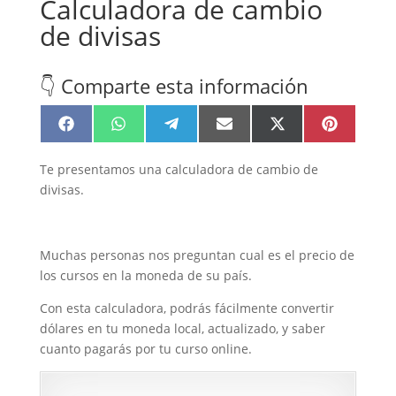
Calculadora de cambio
de divisas
👇 Comparte esta información
Compartir
Compartir
Compartir
Compartir
Compartir
Compartir
Facebook
WhatsApp
Telegram
Email
X
Pinterest
en
en
en
en
en
en
(Twitter)
Te presentamos una calculadora de cambio de
divisas.
Muchas personas nos preguntan cual es el precio de
los cursos en la moneda de su país.
Con esta calculadora, podrás fácilmente convertir
dólares en tu moneda local, actualizado, y saber
cuanto pagarás por tu curso online.