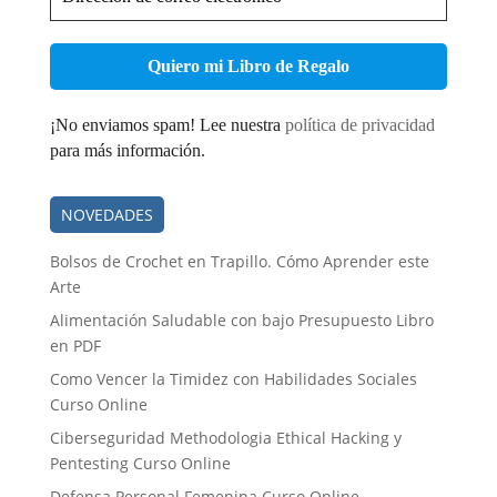
de
correo
electrónico
*
¡No enviamos spam! Lee nuestra
política de privacidad
para más información.
NOVEDADES
Bolsos de Crochet en Trapillo. Cómo Aprender este
Arte
Alimentación Saludable con bajo Presupuesto Libro
en PDF
Como Vencer la Timidez con Habilidades Sociales
Curso Online
Ciberseguridad Methodologia Ethical Hacking y
Pentesting Curso Online
Defensa Personal Femenina Curso Online