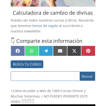
Calculadora de cambio de divisas
Puedes ver todos nuestros cursos y libros. Recuerda
que tenemos
bonos de regalo
al suscribirte a
nuestra newsletter.
👇 Comparte esta información
Compartir
Compartir
Compartir
Compartir
Compartir
Compartir
Facebook
WhatsApp
Telegram
Email
X
Pinterest
en
en
en
en
en
en
(Twitter)
BUSCA TU CURSO
⭐Cómo Acceder a Más de 1000 Cursos Online y
Muchas Sorpresas | NO PUEDES PERDERTE ESTE
VÍDEO 👇👇👇👇👇