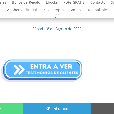
ales
Bonos de Regalo
Ebooks
PDFs GRATIS
Contacto
S
Altohero Editorial
Pasatiempos
Sorteos
Redbubble
Sábado, 8 de Agosto de 2026
r
Compartir
p
Telegram
en