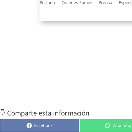
Portada
Quiénes Somos
Prensa
Especi
👇 Comparte esta información
Compartir
Comparti
Facebook
WhatsAp
en
en