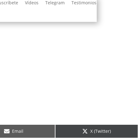
uscríbete
Vídeos
Telegram
Testimonios
Compartir
Compartir
Email
X (Twitter)
en
en