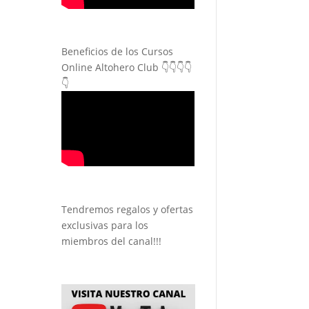
Beneficios de los Cursos
Online Altohero Club 👇👇👇👇
👇
Tendremos regalos y ofertas
exclusivas para los
miembros del canal!!!