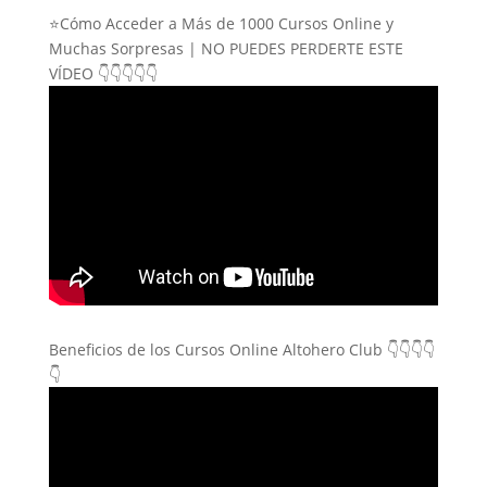
⭐Cómo Acceder a Más de 1000 Cursos Online y
Muchas Sorpresas | NO PUEDES PERDERTE ESTE
VÍDEO 👇👇👇👇👇
Beneficios de los Cursos Online Altohero Club 👇👇👇👇
👇