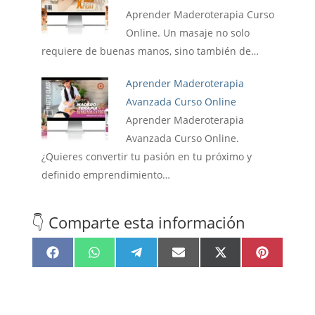
Aprender Maderoterapia Curso
Online. Un masaje no solo
requiere de buenas manos, sino también de…
Aprender Maderoterapia
Avanzada Curso Online
Aprender Maderoterapia
Avanzada Curso Online.
¿Quieres convertir tu pasión en tu próximo y
definido emprendimiento…
👇 Comparte esta información
Compartir
Compartir
Compartir
Compartir
Compartir
Compartir
F
W
T
E
X
P
en
en
en
en
en
en
a
h
e
m
(
i
c
a
l
a
T
n
e
t
e
i
w
t
b
s
g
l
i
e
o
A
r
t
r