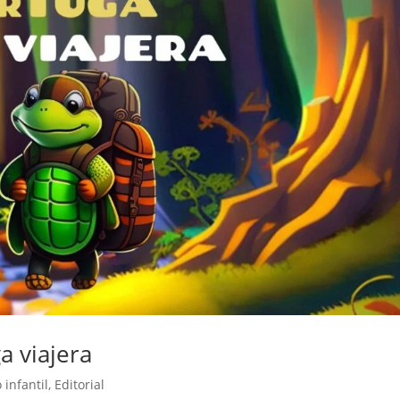
a viajera
 infantil
,
Editorial