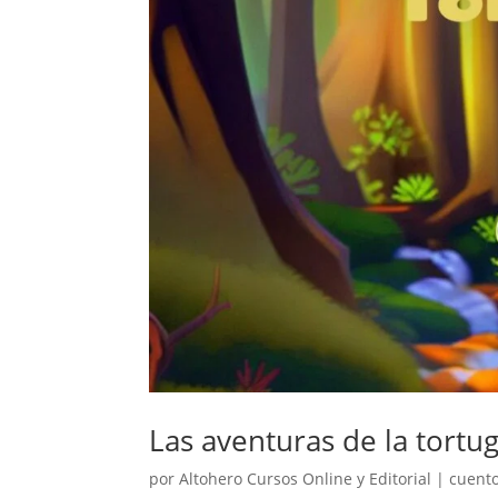
Las aventuras de la tortug
por
Altohero Cursos Online y Editorial
|
cuento