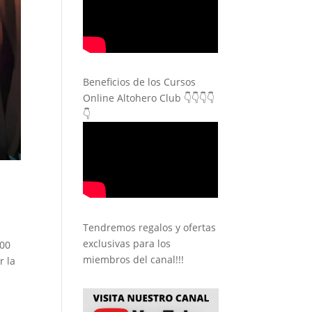
Beneficios de los Cursos
Online Altohero Club 👇👇👇👇
👇
Tendremos regalos y ofertas
exclusivas para los
100
miembros del canal!!!
r la