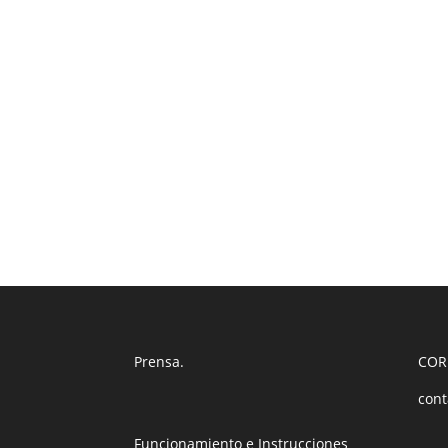
Prensa
.
COR
cont
Funcionamiento e Instrucciones