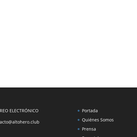
REO ELECTRÓNICO
Portada
Quiénes Somos
acto@altohero.club
Prensa