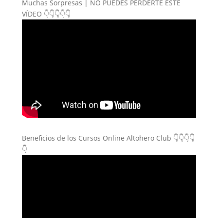
Muchas Sorpresas | NO PUEDES PERDERTE ESTE
VÍDEO 👇👇👇👇👇
Beneficios de los Cursos Online Altohero Club 👇👇👇👇
👇