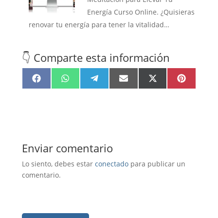
Energía Curso Online. ¿Quisieras
renovar tu energía para tener la vitalidad…
👇 Comparte esta información
Compartir
Compartir
Compartir
Compartir
Compartir
Compartir
F
W
T
E
X
P
en
en
en
en
en
en
a
h
e
m
(
i
c
a
l
a
T
n
e
t
e
i
w
t
b
s
g
l
i
e
o
A
r
t
r
o
p
a
t
e
k
p
m
e
s
r
t
)
Enviar comentario
Lo siento, debes estar
conectado
para publicar un
comentario.