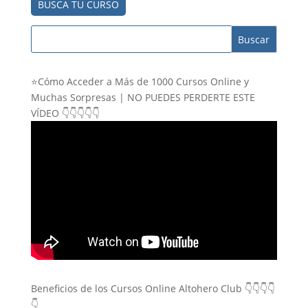
BUSCA TU CURSO
⭐Cómo Acceder a Más de 1000 Cursos Online y
Muchas Sorpresas | NO PUEDES PERDERTE ESTE
VÍDEO 👇👇👇👇👇
Beneficios de los Cursos Online Altohero Club 👇👇👇👇
👇