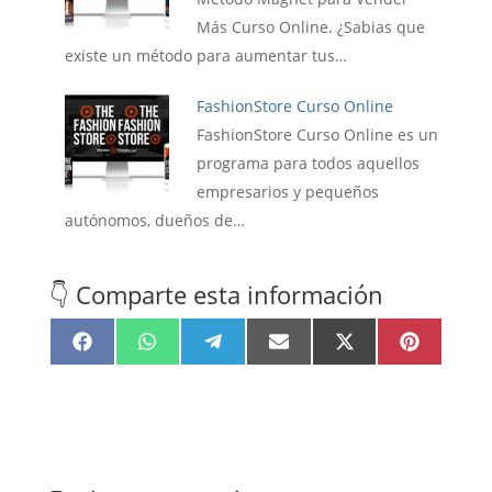
Más Curso Online. ¿Sabias que
existe un método para aumentar tus…
FashionStore Curso Online
FashionStore Curso Online es un
programa para todos aquellos
empresarios y pequeños
autónomos, dueños de…
👇 Comparte esta información
Compartir
Compartir
Compartir
Compartir
Compartir
Compartir
F
W
T
E
X
P
en
en
en
en
en
en
a
h
e
m
(
i
c
a
l
a
T
n
e
t
e
i
w
t
b
s
g
l
i
e
o
A
r
t
r
o
p
a
t
e
k
p
m
e
s
r
t
)