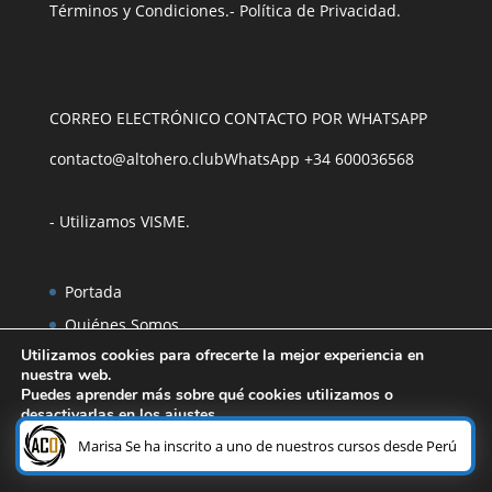
Términos y Condiciones
.
- Política de Privacidad
.
CORREO ELECTRÓNICO
CONTACTO POR WHATSAPP
contacto@altohero.club
WhatsApp +34 600036568
- Utilizamos VISME
.
Portada
Quiénes Somos
Utilizamos cookies para ofrecerte la mejor experiencia en
Prensa
nuestra web.
Especiales
Puedes aprender más sobre qué cookies utilizamos o
desactivarlas en los
ajustes
.
Bonos de Regalo
¿Necesitas ayuda?
1
Marisa Se ha inscrito a uno de nuestros cursos desde Perú
Ebooks
Aceptar
Rechazar
Ajustes
PDFs GRATIS