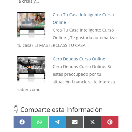
la crisis y…
Crea Tu Casa Inteligente Curso
Online
Crea Tu Casa Inteligente Curso
Online. ¿Te gustaría automatizar
tu casa? El MASTERCLASS TU CASA…
Cero Deudas Curso Online
Cero Deudas Curso Online. Si
estás preocupado por tu
situación financiera, te interesa
saber como…
👇 Comparte esta información
Compartir
Compartir
Compartir
Compartir
Compartir
Compartir
F
W
T
E
X
P
en
en
en
en
en
en
a
h
e
m
(
i
c
a
l
a
T
n