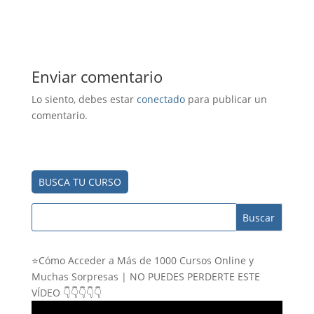
e
t
e
i
w
t
b
s
g
l
i
e
o
A
r
t
r
o
p
a
t
e
k
p
m
e
s
r
t
)
Enviar comentario
Lo siento, debes estar
conectado
para publicar un
comentario.
BUSCA TU CURSO
⭐Cómo Acceder a Más de 1000 Cursos Online y
Muchas Sorpresas | NO PUEDES PERDERTE ESTE
VÍDEO 👇👇👇👇👇