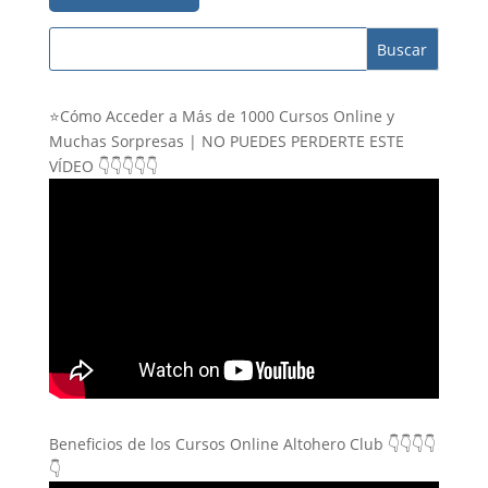
⭐Cómo Acceder a Más de 1000 Cursos Online y
Muchas Sorpresas | NO PUEDES PERDERTE ESTE
VÍDEO 👇👇👇👇👇
Beneficios de los Cursos Online Altohero Club 👇👇👇👇
👇