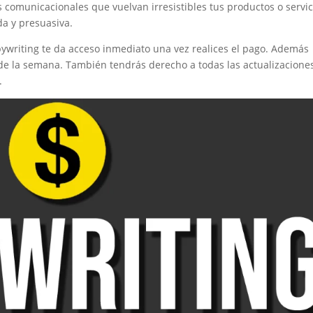
comunicacionales que vuelvan irresistibles tus productos o servic
da y presuasiva.
writing te da acceso inmediato una vez realices el pago. Además
s de la semana. También tendrás derecho a todas las actualizacione
.