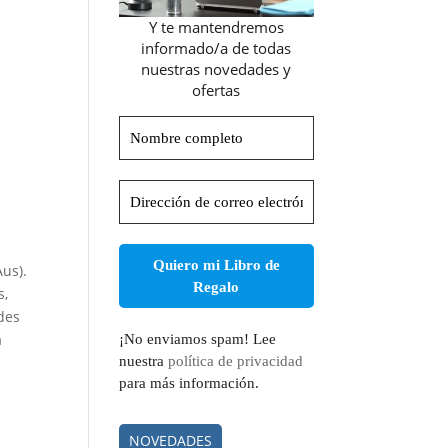
Y te mantendremos
informado/a de todas
nuestras novedades y
ofertas
Nombre
completo
Dirección
de
correo
electrónico
*
us).
s,
des
a
¡No enviamos spam! Lee
nuestra
política de privacidad
para más información.
NOVEDADES