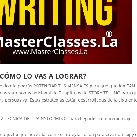
¿CÓMO LO VAS A LOGRAR?
dente donde podrás POTENCIAR TUS MENSAJES para que queden TAN
ias y un bonus adicional de 5 capítulos de STORY TELLING para q
ra persuasiva. Estas estrategias están desarrolladas de la siguient
n LA TÉCNICA DEL “PAINSTORMING” para llegarles con un mensaje
 aquello que necesita, como estrategia sólida para crear un copy 