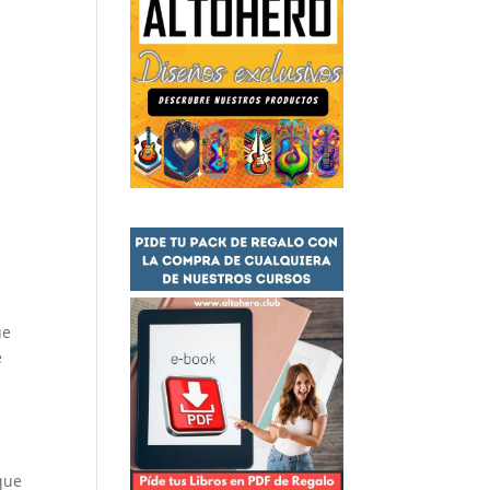
ue
e
que