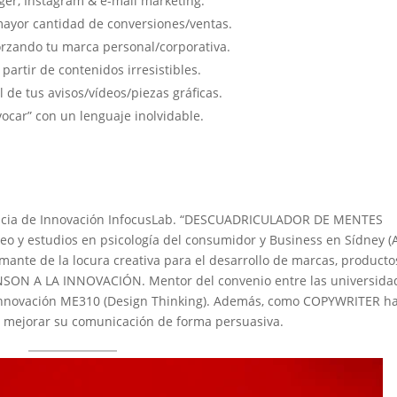
er, Instagram & e-mail marketing.
 mayor cantidad de conversiones/ventas.
orzando tu marca personal/corporativa.
 partir de contenidos irresistibles.
 de tus avisos/vídeos/piezas gráficas.
vocar” con un lenguaje inolvidable.
agencia de Innovación InfocusLab. “DESCUADRICULADOR DE MENTES
eo y estudios en psicología del consumidor y Business en Sídney (A
mante de la locura creativa para el desarrollo de marcas, producto
NSON A LA INNOVACIÓN. Mentor del convenio entre las universida
nnovación ME310 (Design Thinking). Además, como COPYWRITER h
a mejorar su comunicación de forma persuasiva.