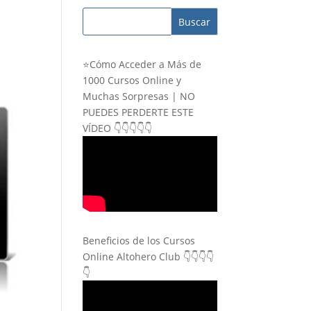
⭐Cómo Acceder a Más de
1000 Cursos Online y
Muchas Sorpresas | NO
PUEDES PERDERTE ESTE
VÍDEO 👇👇👇👇👇
Beneficios de los Cursos
Online Altohero Club 👇👇👇👇
👇