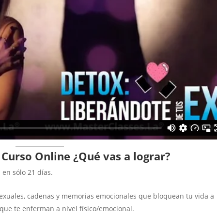
 Curso Online
¿Qué vas a lograr?
en sólo 21 días.
 sexuales, cadenas y memorias emocionales que bloquean tu vida a
 que te enferman a nivel físico/emocional.