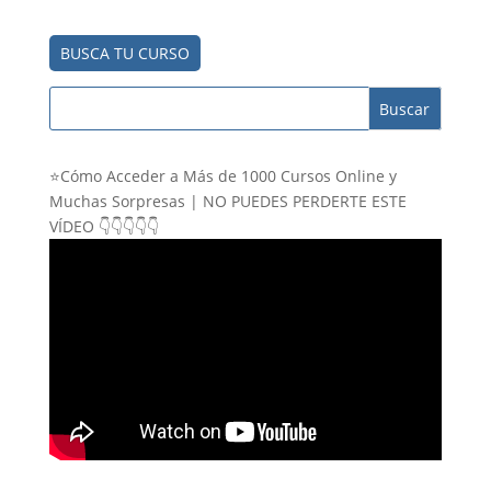
BUSCA TU CURSO
⭐Cómo Acceder a Más de 1000 Cursos Online y
Muchas Sorpresas | NO PUEDES PERDERTE ESTE
VÍDEO 👇👇👇👇👇