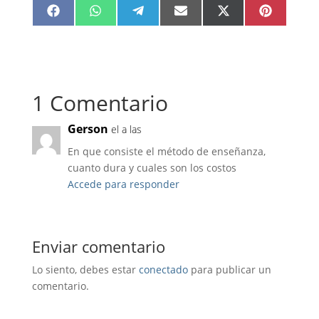
Compartir
Compartir
Compartir
Compartir
Compartir
Compartir
F
W
T
E
X
P
en
en
en
en
en
en
a
h
e
m
(
i
c
a
l
a
T
n
e
t
e
i
w
t
b
s
g
l
i
e
o
A
r
t
r
o
p
a
t
e
k
p
m
e
s
r
t
1 Comentario
)
Gerson
el a las
En que consiste el método de enseñanza,
cuanto dura y cuales son los costos
Accede para responder
Enviar comentario
Lo siento, debes estar
conectado
para publicar un
comentario.