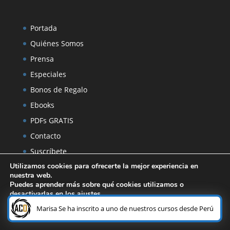
Portada
Quiénes Somos
Prensa
Especiales
Bonos de Regalo
Ebooks
PDFs GRATIS
Contacto
Suscríbete
Utilizamos cookies para ofrecerte la mejor experiencia en
Vídeos
nuestra web.
Telegram
Puedes aprender más sobre qué cookies utilizamos o
desactivarlas en los
ajustes
.
Testimonios
¿Necesitas ayuda?
Marisa Se ha inscrito a uno de nuestros cursos desde Perú
Altohero Editorial
Aceptar
Rechazar
Ajustes
Pasatiempos