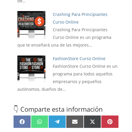
de…
Crashing Para Principiantes
Curso Online
Crashing Para Principiantes
Curso Online es un programa
que te enseñará una de las mejores…
FashionStore Curso Online
FashionStore Curso Online es un
programa para todos aquellos
empresarios y pequeños
autónomos, dueños de…
👇 Comparte esta información
Compartir
Compartir
Compartir
Compartir
Compartir
Compartir
F
W
T
E
X
P
en
en
en
en
en
en
a
h
e
m
(
i
c
a
l
a
T
n