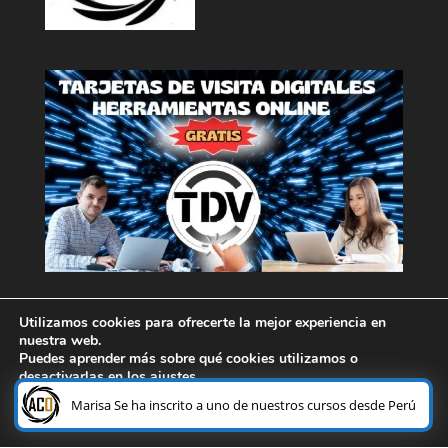
Utilizamos cookies para ofrecerte la mejor experiencia en
nuestra web.
Puedes aprender más sobre qué cookies utilizamos o
desactivarlas en los
ajustes
.
¿Necesitas ayuda?
Marisa Se ha inscrito a uno de nuestros cursos desde Perú
Aceptar
Rechazar
Ajustes
Diseñado por HMGdigitalonline --