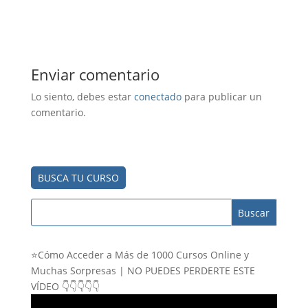
e
t
e
i
w
t
b
s
g
l
i
e
o
A
r
t
r
o
p
a
t
e
k
p
m
e
s
r
t
)
Enviar comentario
Lo siento, debes estar
conectado
para publicar un
comentario.
BUSCA TU CURSO
⭐Cómo Acceder a Más de 1000 Cursos Online y
Muchas Sorpresas | NO PUEDES PERDERTE ESTE
VÍDEO 👇👇👇👇👇