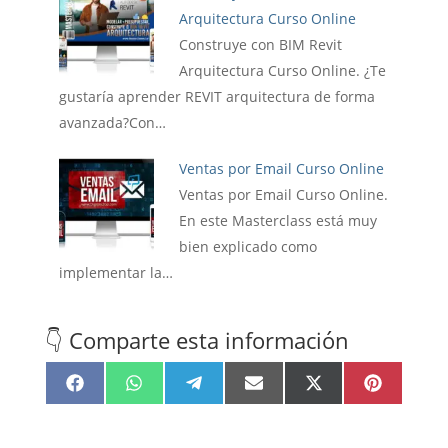
Arquitectura Curso Online
Construye con BIM Revit
Arquitectura Curso Online. ¿Te
gustaría aprender REVIT arquitectura de forma
avanzada?Con…
Ventas por Email Curso Online
Ventas por Email Curso Online.
En este Masterclass está muy
bien explicado como
implementar la…
👇 Comparte esta información
Compartir
Compartir
Compartir
Compartir
Compartir
Compartir
F
W
T
E
X
P
en
en
en
en
en
en
a
h
e
m
(
i
c
a
l
a
T
n
e
t
e
i
w
t
b
s
g
l
i
e