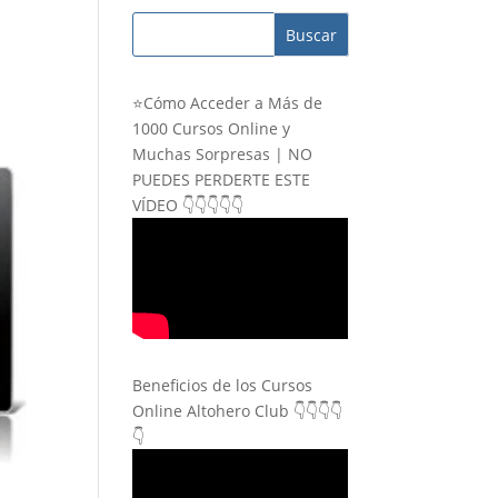
⭐Cómo Acceder a Más de
1000 Cursos Online y
Muchas Sorpresas | NO
PUEDES PERDERTE ESTE
VÍDEO 👇👇👇👇👇
Beneficios de los Cursos
Online Altohero Club 👇👇👇👇
👇