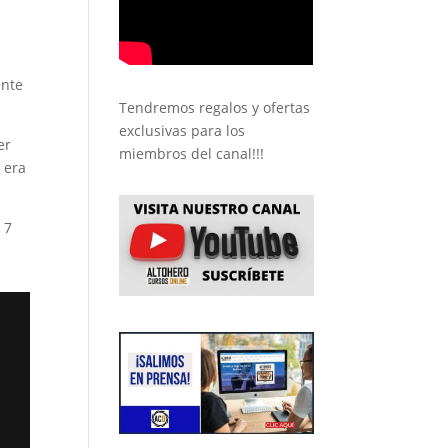
ente
Tendremos regalos y ofertas
exclusivas para los
er
miembros del canal!!!
 era
 7