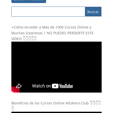
⭐Cómo Acceder a Más de 1000 Cursos Online y
Muchas Sorpresas | NO PUEDES PERDERTE ESTE
VÍDEO 👇👇👇👇👇
Beneficios de los Cursos Online Altohero Club 👇👇👇👇
👇