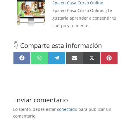
Spa en Casa Curso Online
Spa en Casa Curso Online. ¿Te
gustaría aprender a consentir tu
cuerpo y tu mente…
👇 Comparte esta información
Compartir
Compartir
Compartir
Compartir
Compartir
Compartir
F
W
T
E
X
P
en
en
en
en
en
en
a
h
e
m
(
i
c
a
l
a
T
n
e
t
e
i
w
t
b
s
g
l
i
e
o
A
r
t
r
o
p
a
t
e
k
p
m
e
s
r
t
)
Enviar comentario
Lo siento, debes estar
conectado
para publicar un
comentario.