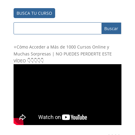
BUSCA TU CURSO
⭐Cómo Acceder a Más de 1000 Cursos Online y
Muchas Sorpresas | NO PUEDES PERDERTE ESTE
VÍDEO 👇👇👇👇👇