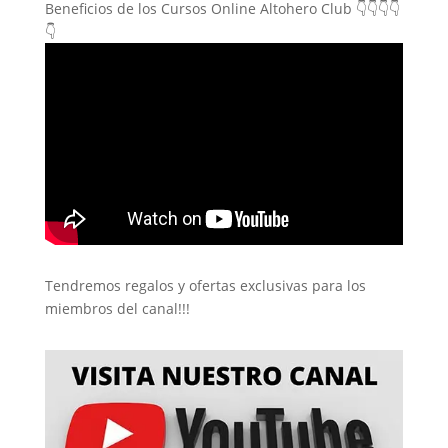
Beneficios de los Cursos Online Altohero Club 👇👇👇👇
👇
Tendremos regalos y ofertas exclusivas para los
miembros del canal!!!