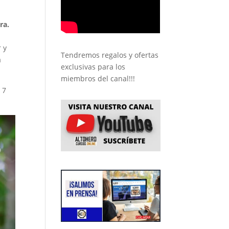
era.
 y
Tendremos regalos y ofertas
a
exclusivas para los
miembros del canal!!!
 7