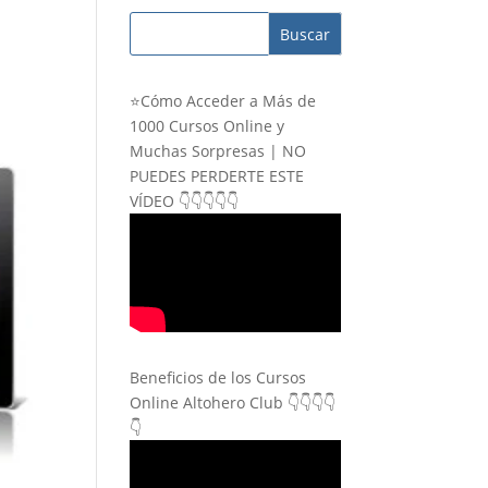
⭐Cómo Acceder a Más de
1000 Cursos Online y
Muchas Sorpresas | NO
PUEDES PERDERTE ESTE
VÍDEO 👇👇👇👇👇
Beneficios de los Cursos
Online Altohero Club 👇👇👇👇
👇