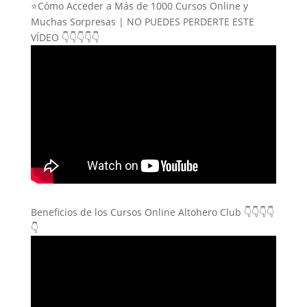
⭐Cómo Acceder a Más de 1000 Cursos Online y
Muchas Sorpresas | NO PUEDES PERDERTE ESTE
VÍDEO 👇👇👇👇👇
Beneficios de los Cursos Online Altohero Club 👇👇👇👇
👇