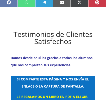
Compartir
Compartir
Compartir
Compartir
Compartir
Comp
Facebook
WhatsApp
Telegram
Email
X
Pint
en
en
en
en
en
en
(Twitter)
Testimonios de Clientes
Satisfechos
Damos desde aquí las gracias a todos los alumnos
que nos comparten sus experiencias.
SI COMPARTE ESTA PÁGINA Y NOS ENVÍA EL
ENLACE O LA CAPTURA DE PANTALLA,
LE REGALAMOS UN LIBRO EN PDF A ELEGIR.