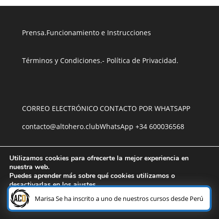
Prensa
.
Funcionamiento e Instrucciones
Términos y Condiciones
.
- Política de Privacidad
.
CORREO ELECTRÓNICO
CONTACTO POR WHATSAPP
contacto@altohero.club
WhatsApp +34 600036568
- Utilizamos VISME
.
Utilizamos cookies para ofrecerte la mejor experiencia en
nuestra web.
Puedes aprender más sobre qué cookies utilizamos o
desactivarlas en los
ajustes
.
Portada
¿Necesitas ayuda?
Marisa Se ha inscrito a uno de nuestros cursos desde Perú
Quiénes Somos
Aceptar
Rechazar
Ajustes
Prensa