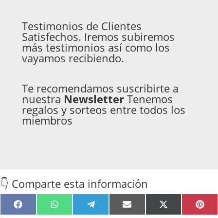
Testimonios de Clientes
Satisfechos. Iremos subiremos
más testimonios así como los
vayamos recibiendo.
Te recomendamos suscribirte a
nuestra
Newsletter
Tenemos
regalos y sorteos entre todos los
miembros
👇 Comparte esta información
Compartir
Compartir
Compartir
Compartir
Compartir
Comp
Facebook
WhatsApp
Telegram
Email
X
Pint
en
en
en
en
en
en
(Twitter)