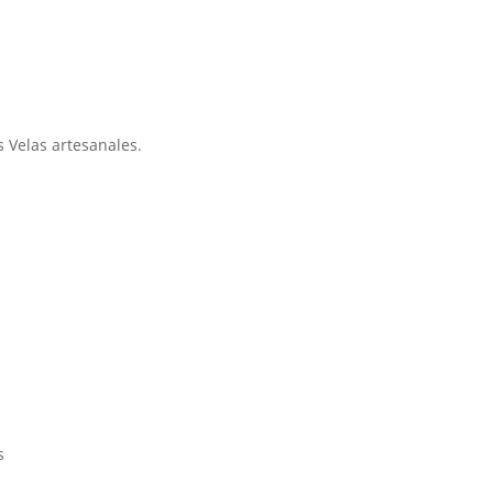
s
 Velas artesanales.
es