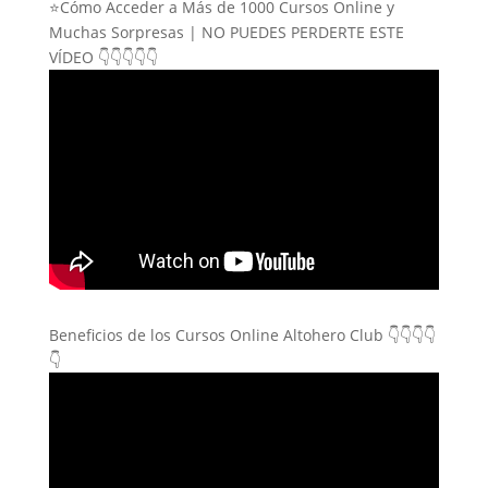
⭐Cómo Acceder a Más de 1000 Cursos Online y
Muchas Sorpresas | NO PUEDES PERDERTE ESTE
VÍDEO 👇👇👇👇👇
Beneficios de los Cursos Online Altohero Club 👇👇👇👇
👇