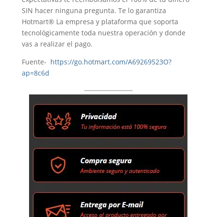
SIN hacer ninguna pregunta. Te lo garantiza
Hotmart® La empresa y plataforma que soporta
tecnológicamente toda nuestra operación y donde
vas a realizar el pago.
Fuente-
https://go.hotmart.com/A69269523O?
ap=8c6d