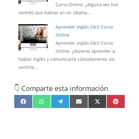
Curso Online. ¿Alguna vez has
sentido que hablas en un idioma…
Aprender Inglés Fácil Curso
Online
Aprender Inglés Fácil Curso
Online. ¿Quieres aprender a
hablar inglés y comunicarte cómodamente sin
sentirte…
👇 Comparte esta información
Compartir
Compartir
Compartir
Compartir
Compartir
Compartir
F
W
T
E
X
P
en
en
en
en
en
en
a
h
e
m
(
i
c
a
l
a
T
n
e
t
e
i
w
t
b
s
g
l
i
e
o
A
r
t
r
o
p
a
t
e
k
p
m
e
s
r
t