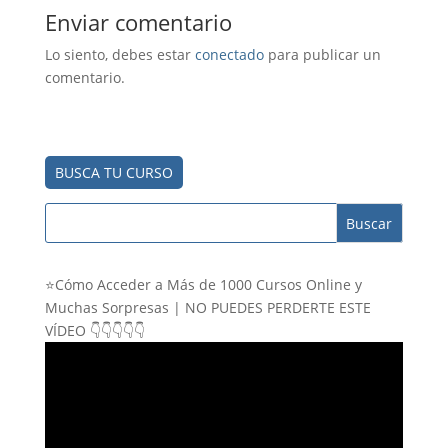
)
Enviar comentario
Lo siento, debes estar
conectado
para publicar un
comentario.
BUSCA TU CURSO
⭐Cómo Acceder a Más de 1000 Cursos Online y
Muchas Sorpresas | NO PUEDES PERDERTE ESTE
VÍDEO 👇👇👇👇👇